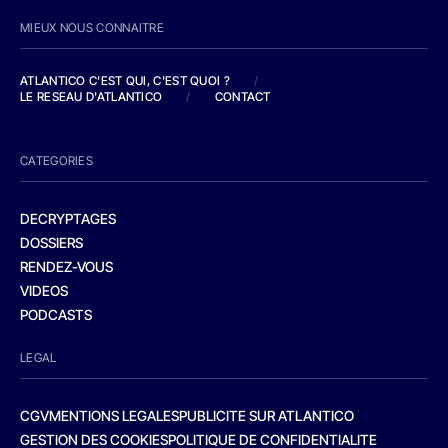
MIEUX NOUS CONNAITRE
ATLANTICO C'EST QUI, C'EST QUOI ?
/
LE RESEAU D'ATLANTICO
/
CONTACT
CATEGORIES
DECRYPTAGES
DOSSIERS
RENDEZ-VOUS
VIDEOS
PODCASTS
LEGAL
CGV
MENTIONS LEGALES
PUBLICITE SUR ATLANTICO
GESTION DES COOKIES
POLITIQUE DE CONFIDENTIALITE