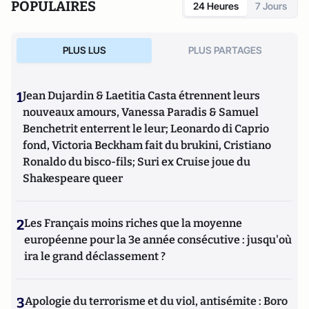
POPULAIRES
24 Heures
7 Jours
PLUS LUS
PLUS PARTAGES
1
Jean Dujardin & Laetitia Casta étrennent leurs
nouveaux amours, Vanessa Paradis & Samuel
Benchetrit enterrent le leur; Leonardo di Caprio
fond, Victoria Beckham fait du brukini, Cristiano
Ronaldo du bisco-fils; Suri ex Cruise joue du
Shakespeare queer
2
Les Français moins riches que la moyenne
européenne pour la 3e année consécutive : jusqu'où
ira le grand déclassement ?
3
Apologie du terrorisme et du viol, antisémite : Boro