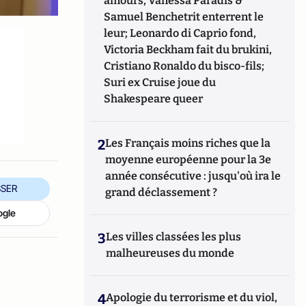
amours, Vanessa Paradis &
Samuel Benchetrit enterrent le
leur; Leonardo di Caprio fond,
Victoria Beckham fait du brukini,
Cristiano Ronaldo du bisco-fils;
Suri ex Cruise joue du
Shakespeare queer
2
Les Français moins riches que la
moyenne européenne pour la 3e
année consécutive : jusqu'où ira le
SER
grand déclassement ?
ogle
3
Les villes classées les plus
malheureuses du monde
4
Apologie du terrorisme et du viol,