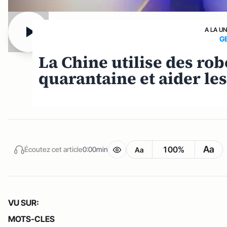
A LA U
G
La Chine utilise des rob
quarantaine et aider le
Aa
100%
Écoutez cet article
0:00min
Aa
VU SUR:
MOTS-CLES