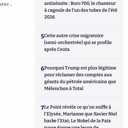
antisémite : Boro 700, le chanteur
aine ,
à cagoule de l’un des tubes de l’été
2026
5
Cette autre crise migratoire
(semi-orchestrée) qui se profile
après Ceuta
6
Pourquoi Trump est plus légitime
pour réclamer des comptes aux
géants du pétrole américains que
Mélenchon à Total
7
Le Point révèle ce qu'on sniffe à
l'Elysée, Marianne que Xavier Niel
hacke l'Etat; Le Nobel de la Paix
russe donne une leçon de