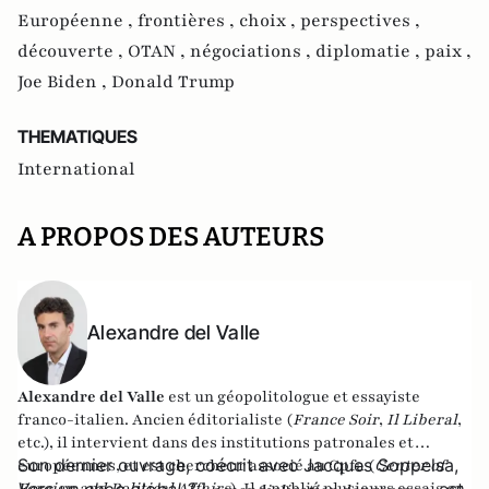
Européenne ,
frontières ,
choix ,
perspectives ,
découverte ,
OTAN ,
négociations ,
diplomatie ,
paix ,
Joe Biden ,
Donald Trump
THEMATIQUES
International
A PROPOS DES AUTEURS
Alexandre del Valle
Alexandre del Valle
est un géopolitologue et essayiste
franco-italien. Ancien éditorialiste (
France Soir
,
Il Liberal
,
etc.), il intervient dans des institutions patronales et
Son dernier ouvrage, coécrit avec Jacques Soppelsa,
européennes, et est chercheur associé au Cpfa (
Center of
Foreign and Political Affairs
Vers un choc global ? L
). Il a publié plusieurs essais en
, est