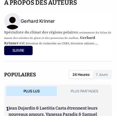
A PROPOS DES AUTEURS
Gerhard Krinner
Spécialiste du climat des régions polaires
,
notamment du bilan de
Gerhard
masse des calottes de glace et des processus de surface,
Krinner
est
directeur de recherche au CNRS, directeur adjoint
du
Laboratoire de Glaciologie et Géophysique de l’Environnement
(LGGE) et
SUIVRE
membre du bureau de la section "Système Terre : enveloppes superficielles" du
comité national de la recherche scientifique.
POPULAIRES
24 Heures
7 Jours
PLUS LUS
PLUS PARTAGES
1
Jean Dujardin & Laetitia Casta étrennent leurs
nouveaux amours, Vanessa Paradis & Samuel