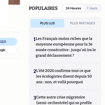
POPULAIRES
24 Heures
7 Jours
PLUS LUS
PLUS PARTAGES
1
Les Français moins riches que la
SER
moyenne européenne pour la 3e
année consécutive : jusqu'où ira le
ogle
grand déclassement ?
2
L’été 2026 confirme tout ce que
les écologistes disent depuis 50
ans : non, et voilà pourquoi
3
Cette autre crise migratoire
(semi-orchestrée) qui se profile