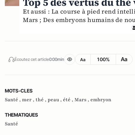
Top 5 des vertus du thé 
Et aussi : La course à pied rend intell
Mars ; Des embryons humains de nou
Aa
100%
Écoutez cet article
0:00min
Aa
MOTS-CLES
Santé ,
mer ,
thé ,
peau ,
été ,
Mars ,
embryon
THEMATIQUES
Santé