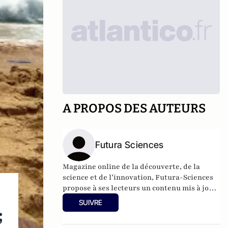
A PROPOS DES AUTEURS
Futura Sciences
Magazine online de la découverte, de la
science et de l’innovation,
Futura-Sciences
propose à ses lecteurs un contenu mis à jour
en permanence et richement illustré.
SUIVRE
;