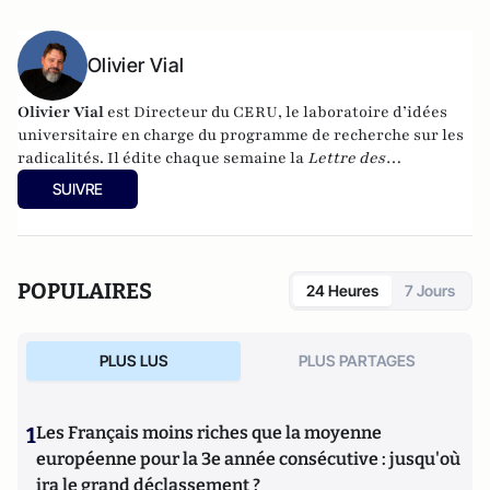
Olivier Vial
Olivier Vial
est Directeur du
CERU
, le laboratoire d’idées
universitaire en charge du programme de recherche sur les
radicalités. Il édite chaque semaine la
Lettre des
radicalités
.
Ses différentes publications sont visibles en
SUIVRE
suivant
ce lien
POPULAIRES
24 Heures
7 Jours
PLUS LUS
PLUS PARTAGES
1
Les Français moins riches que la moyenne
européenne pour la 3e année consécutive : jusqu'où
ira le grand déclassement ?