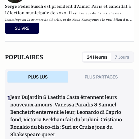
Serge Federbusch
est président d'Aimer Paris et candidat à
l'élection municipale de 2020. Il
est l'auteur de
La marche des
lemmings ou la 2e mort de Charlie
, et de
Nous-Fossoyeurs : le vrai bilan d'un
fatal quinquennat
, chez Plon.
SUIVRE
POPULAIRES
24 Heures
7 Jours
PLUS LUS
PLUS PARTAGES
1
Jean Dujardin & Laetitia Casta étrennent leurs
nouveaux amours, Vanessa Paradis & Samuel
Benchetrit enterrent le leur; Leonardo di Caprio
fond, Victoria Beckham fait du brukini, Cristiano
Ronaldo du bisco-fils; Suri ex Cruise joue du
Shakespeare queer