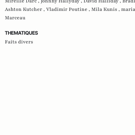
Mireille Darc ,
Johnny Hallyday ,
David Halliday ,
Bradl
Ashton Kutcher ,
Vladimir Poutine ,
Mila Kunis ,
maria
Marceau
THEMATIQUES
Faits divers