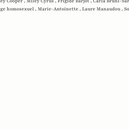
ey Cooper ,
Miley Cyrus ,
Frigide Barjot ,
Carla Bruni-Sar
ge homosexuel ,
Marie-Antoinette ,
Laure Manaudou ,
S