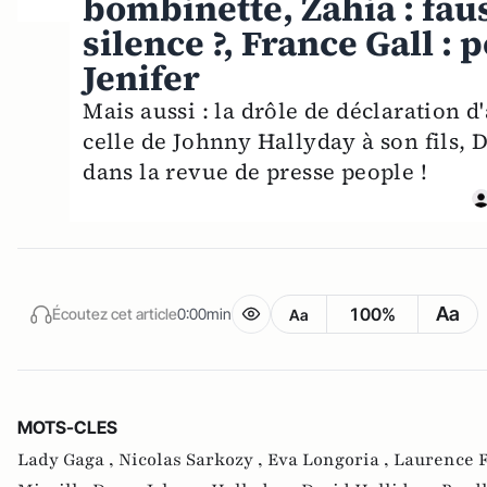
bombinette, Zahia : fau
silence ?, France Gall : 
Jenifer
Mais aussi : la drôle de déclaration 
celle de Johnny Hallyday à son fils, D
dans la revue de presse people !
Aa
100%
Écoutez cet article
0:00min
Aa
MOTS-CLES
Lady Gaga ,
Nicolas Sarkozy ,
Eva Longoria ,
Laurence F