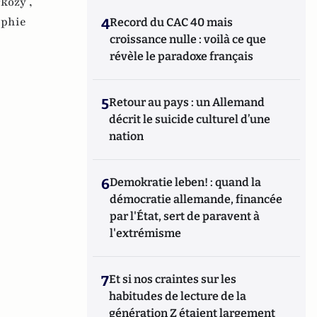
kozy ,
ophie
4
Record du CAC 40 mais
croissance nulle : voilà ce que
révèle le paradoxe français
5
Retour au pays : un Allemand
décrit le suicide culturel d’une
nation
6
Demokratie leben! : quand la
démocratie allemande, financée
par l'État, sert de paravent à
l'extrémisme
7
Et si nos craintes sur les
habitudes de lecture de la
génération Z étaient largement