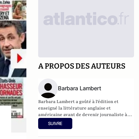
A PROPOS DES AUTEURS
Barbara Lambert
Barbara Lambert a goûté à l'édition et
enseigné la littérature anglaise et
américaine avant de devenir journaliste à
"Livres Hebdo". Elle est aujourd'hui
SUIVRE
responsable des rubriques société/idées
d'Atlantico.fr.