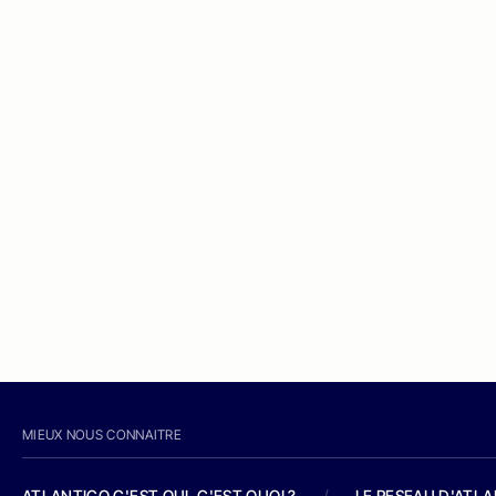
MIEUX NOUS CONNAITRE
ATLANTICO C'EST QUI, C'EST QUOI ?
/
LE RESEAU D'ATL