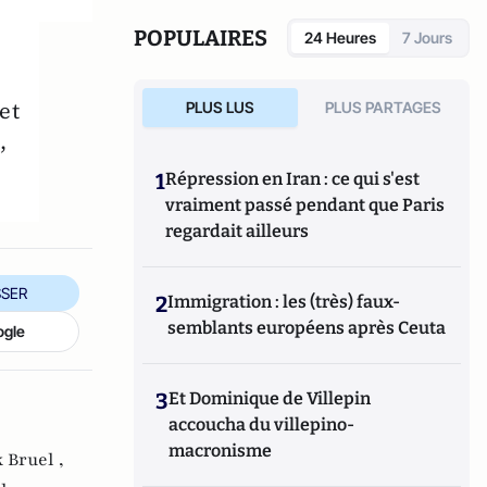
POPULAIRES
24 Heures
7 Jours
et
PLUS LUS
PLUS PARTAGES
,
1
Répression en Iran : ce qui s'est
vraiment passé pendant que Paris
regardait ailleurs
SER
2
Immigration : les (très) faux-
semblants européens après Ceuta
ogle
3
Et Dominique de Villepin
accoucha du villepino-
macronisme
 Bruel ,