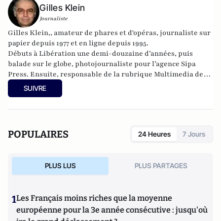
Gilles Klein
Journaliste
Gilles Klein,, amateur de phares et d'opéras, journaliste sur
papier depuis 1977 et en ligne depuis 1995.
Débuts à Libération une demi-douzaine d’années, puis
balade sur le globe, photojournaliste pour l’agence Sipa
Press. Ensuite, responsable de la rubrique Multimedia de
ELLE, avant d’écrire sur les médias à Arrêt sur Images et de
SUIVRE
collaborer avec Atlantico. Par ailleurs fut blogueur, avec Le
Phare à partir de 2005 sur le site du Monde qui a fermé sa
plateforme de blogs. Revue de presse quotidienne sur
Twitter depuis 2007.
POPULAIRES
24 Heures
7 Jours
PLUS LUS
PLUS PARTAGES
1
Les Français moins riches que la moyenne
européenne pour la 3e année consécutive : jusqu'où