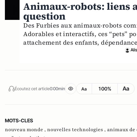
Animaux-robots: liens a
question
Des Furbies aux animaux-robots comm
Adorables et interactifs, ces “pets” p
attachement des enfants, dépendance 
Ali
Aa
100%
Écoutez cet article
0:00min
Aa
MOTS-CLES
nouveau monde ,
nouvelles technologies ,
animaux de 