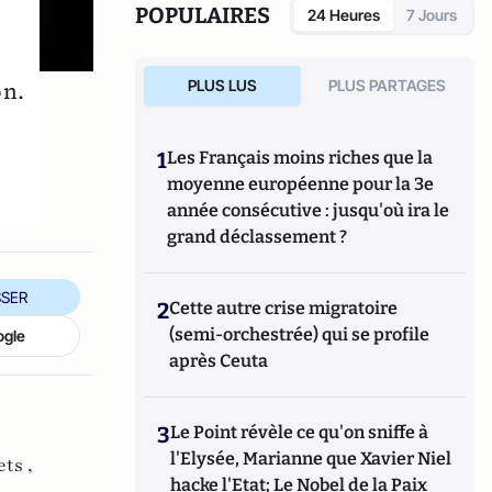
POPULAIRES
24 Heures
7 Jours
PLUS LUS
PLUS PARTAGES
on.
1
Les Français moins riches que la
moyenne européenne pour la 3e
année consécutive : jusqu'où ira le
grand déclassement ?
SER
2
Cette autre crise migratoire
(semi-orchestrée) qui se profile
ogle
après Ceuta
3
Le Point révèle ce qu'on sniffe à
l'Elysée, Marianne que Xavier Niel
ets ,
hacke l'Etat; Le Nobel de la Paix