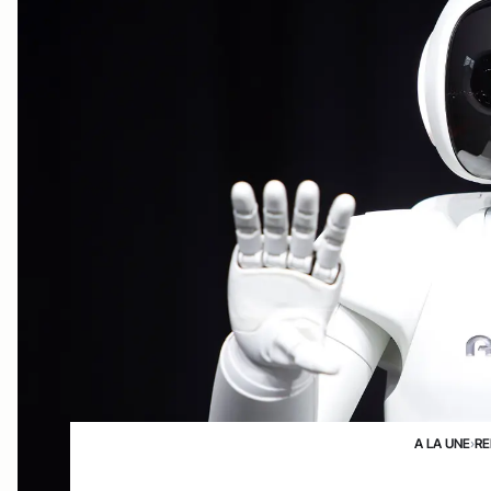
A LA UNE
›
RE