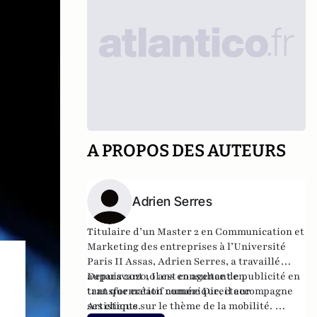
A PROPOS DES AUTEURS
Adrien Serres
Titulaire d’un Master 2 en Communication et
Marketing des entreprises à l’Université
Paris II Assas, Adrien Serres, a travaillé
auparavant 10 ans en agence de publicité en
Depuis 2020, Il est consultant en
tant que créatif comme Directeur
transformation numérique, il accompagne
Artistique.
ses clients sur le thème de la mobilité.