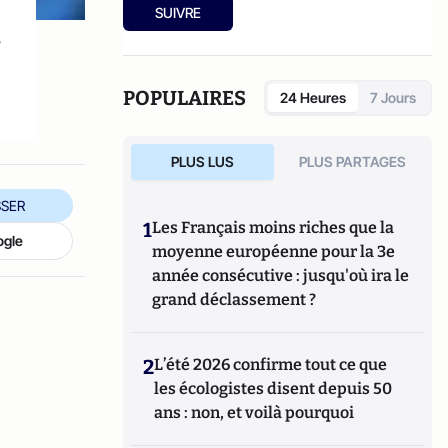
Il a créé en 2010 Wazapp, une des premieres
Il est également dirigeant de Mobivent et
SUIVRE
agence créative dans les applications. Plus
Mobisales 2 solutions dédiées aux
s
d'une cinquantaine d'application crée pour
événements.
des grands comptes, startup et PME.
POPULAIRES
24 Heures
7 Jours
PLUS LUS
PLUS PARTAGES
SER
1
Les Français moins riches que la
ogle
moyenne européenne pour la 3e
année consécutive : jusqu'où ira le
grand déclassement ?
2
L’été 2026 confirme tout ce que
les écologistes disent depuis 50
ans : non, et voilà pourquoi