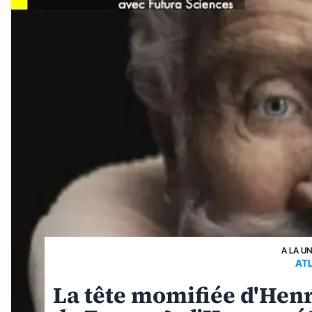
A LA U
AT
La tête momifiée d'Henri