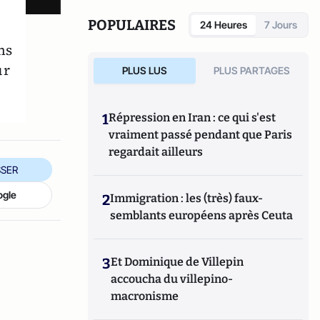
POPULAIRES
24 Heures
7 Jours
ns
ur
PLUS LUS
PLUS PARTAGES
1
Répression en Iran : ce qui s'est
vraiment passé pendant que Paris
regardait ailleurs
SER
ogle
2
Immigration : les (très) faux-
semblants européens après Ceuta
3
Et Dominique de Villepin
accoucha du villepino-
macronisme