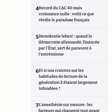
4
Record du CAC 40 mais
croissance nulle : voilà ce que
révèle le paradoxe français
5
Demokratie leben! : quand la
démocratie allemande, financée
par l'État, sert de paravent à
l'extrémisme
6
Et si nos craintes sur les
habitudes de lecture de la
génération Z étaient largement
infondées ?
7
L’anesthésie sur mesure : les
facteurs qui changent tout avant