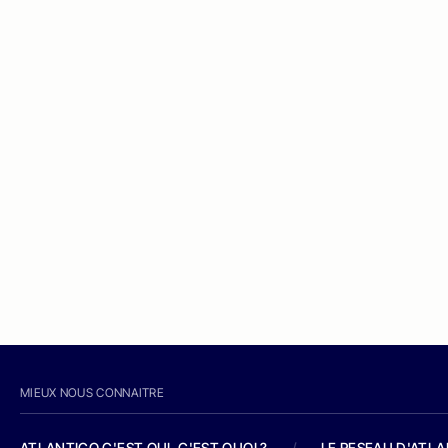
MIEUX NOUS CONNAITRE
ATLANTICO C'EST QUI, C'EST QUOI ?
/
LE RESEAU D'ATL