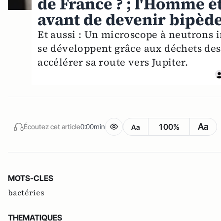
de France ? ; l'Homme ét
avant de devenir bipèd
Et aussi : Un microscope à neutrons in
se développent grâce aux déchets des
accélérer sa route vers Jupiter.
Aa
100%
Écoutez cet article
0:00min
Aa
MOTS-CLES
bactéries
THEMATIQUES