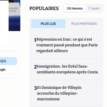
POPULAIRES
24 Heures
7 Jours
PLUS LUS
PLUS PARTAGES
1
Répression en Iran : ce qui s'est
vraiment passé pendant que Paris
regardait ailleurs
SER
2
Immigration : les (très) faux-
ogle
semblants européens après Ceuta
3
Et Dominique de Villepin
accoucha du villepino-
macronisme