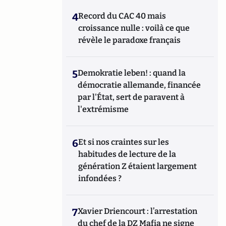
4
Record du CAC 40 mais
croissance nulle : voilà ce que
révèle le paradoxe français
5
Demokratie leben! : quand la
démocratie allemande, financée
par l'État, sert de paravent à
l'extrémisme
6
Et si nos craintes sur les
habitudes de lecture de la
génération Z étaient largement
infondées ?
7
Xavier Driencourt : l’arrestation
du chef de la DZ Mafia ne signe