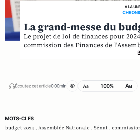
A LA UN
CHRONI
La grand-messe du bud
Le projet de loi de finances pour 20
commission des Finances de l'Assemb
Aa
100%
Écoutez cet article
0:00min
Aa
MOTS-CLES
budget 2024 ,
Assemblée Nationale ,
Sénat ,
commission