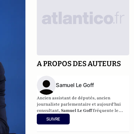
A PROPOS DES AUTEURS
Samuel Le Goff
Ancien assistant de députés, ancien
journaliste parlementaire et aujourd'hui
consultant,
Samuel Le Goff
fréquente le
palais Bourbon et ses environs depuis 20
SUIVRE
ans.