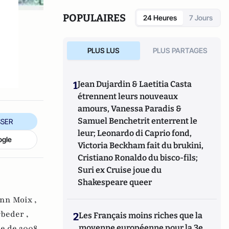
POPULAIRES
24 Heures
7 Jours
PLUS LUS
PLUS PARTAGES
1
Jean Dujardin & Laetitia Casta
étrennent leurs nouveaux
amours, Vanessa Paradis &
Samuel Benchetrit enterrent le
SER
leur; Leonardo di Caprio fond,
ogle
Victoria Beckham fait du brukini,
Cristiano Ronaldo du bisco-fils;
Suri ex Cruise joue du
Shakespeare queer
nn Moix ,
beder ,
2
Les Français moins riches que la
moyenne européenne pour la 3e
se de 2008 ,