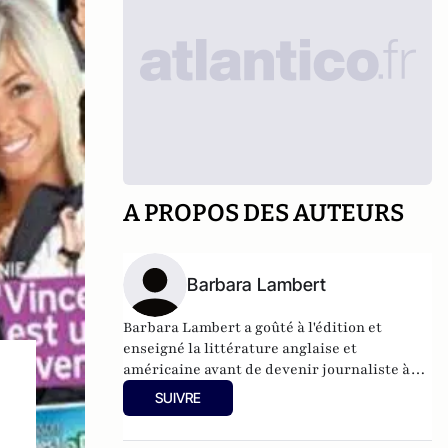
A PROPOS DES AUTEURS
Barbara Lambert
Barbara Lambert a goûté à l'édition et
enseigné la littérature anglaise et
américaine avant de devenir journaliste à
"Livres Hebdo". Elle est aujourd'hui
SUIVRE
responsable des rubriques société/idées
d'Atlantico.fr.