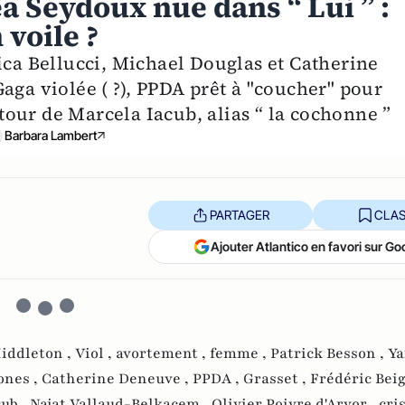
a Seydoux nue dans “ Lui ” :
 voile ?
ica Bellucci, Michael Douglas et Catherine
aga violée ( ?), PPDA prêt à "coucher" pour
retour de Marcela Iacub, alias “ la cochonne ”
Barbara Lambert
PARTAGER
CLAS
Ajouter Atlantico en favori sur Go
iddleton ,
Viol ,
avortement ,
femme ,
Patrick Besson ,
Ya
ones ,
Catherine Deneuve ,
PPDA ,
Grasset ,
Frédéric Beig
cub ,
Najat Vallaud-Belkacem ,
Olivier Poivre d'Arvor ,
cri