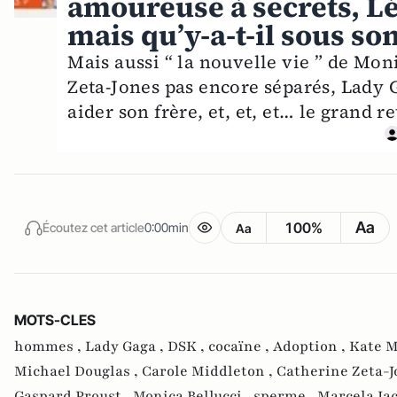
amoureuse à secrets, Lé
mais qu’y-a-t-il sous son
Mais aussi “ la nouvelle vie ” de Mon
Zeta-Jones pas encore séparés, Lady G
aider son frère, et, et, et… le grand 
Aa
100%
Écoutez cet article
0:00min
Aa
MOTS-CLES
hommes ,
Lady Gaga ,
DSK ,
cocaïne ,
Adoption ,
Kate M
Michael Douglas ,
Carole Middleton ,
Catherine Zeta-J
Gaspard Proust ,
Monica Bellucci ,
sperme ,
Marcela Ia