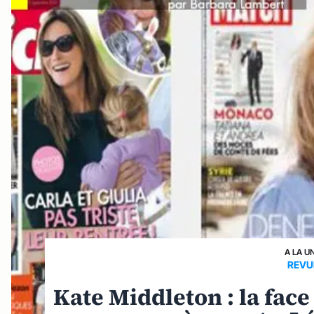
A LA U
REVU
Kate Middleton : la fac