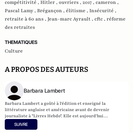
compétitivité ,
Hitler ,
ouvriers ,
2017 ,
cameron ,
Pascal Lamy ,
Brégançon ,
élitisme ,
Insécurité ,
retraite à 60 ans ,
Jean-marc Ayrault ,
cftc ,
réforme
des retraites
THEMATIQUES
Culture
A PROPOS DES AUTEURS
Barbara Lambert
Barbara Lambert a goûté à l'édition et enseigné la
littérature anglaise et américaine avant de devenir
journaliste à "Livres Hebdo". Elle est aujourd'hui
responsable des rubriques société/idées d'Atlantico.fr.
SUIVRE