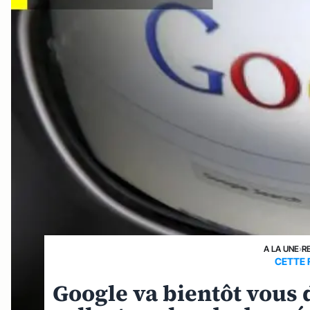
A LA UNE
›
R
CETTE F
Google va bientôt vous 