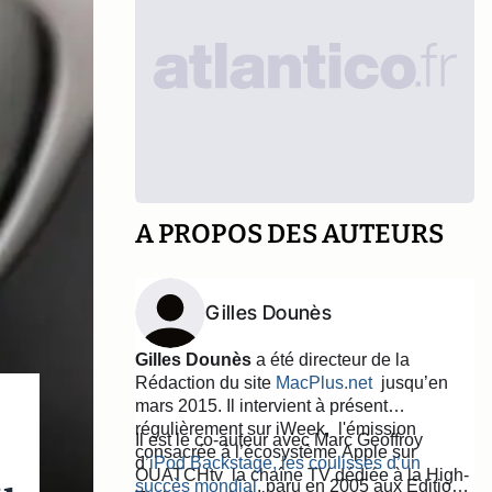
A PROPOS DES AUTEURS
Gilles Dounès
Gilles Dounès
a été directeur de la
Rédaction du site
MacPlus.net
jusqu’en
mars 2015. Il intervient à présent
régulièrement sur iWeek, l'émission
Il est le co-auteur avec Marc Geoffroy
consacrée à l’écosystème Apple sur
d
’iPod Backstage, les coulisses d’un
OUATCHtv la chaîne TV
dédiée à la High-
succès mondial
, paru en 2005 aux Editions