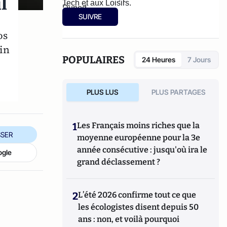
l
Tech et aux Loisirs.
Dunod.
SUIVRE
os
fin
POPULAIRES
24 Heures
7 Jours
n
PLUS LUS
PLUS PARTAGES
1
Les Français moins riches que la
SER
moyenne européenne pour la 3e
année consécutive : jusqu'où ira le
ogle
grand déclassement ?
2
L’été 2026 confirme tout ce que
les écologistes disent depuis 50
ans : non, et voilà pourquoi