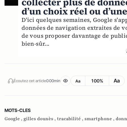
collecter plus de donnée
d’un choix réel ou d’une
D'ici quelques semaines, Google s'ap
données de navigation extraites de vot
de vous proposer davantage de public
bien-sûr...
Aa
100%
Écoutez cet article
0:00min
Aa
MOTS-CLES
Google ,
gilles dounès ,
tracabilité ,
smartphone ,
donn