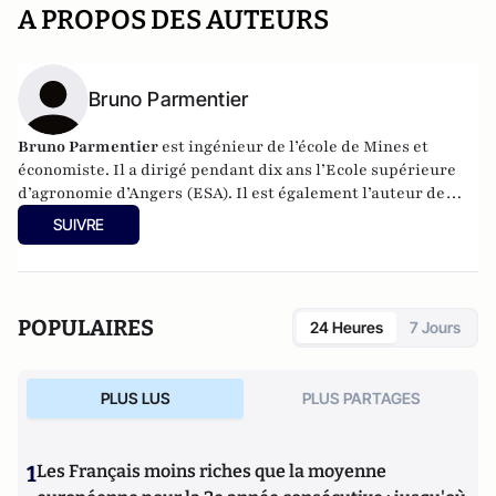
A PROPOS DES AUTEURS
Bruno Parmentier
Bruno Parmentier
est ingénieur de l’école de Mines et
économiste. Il a dirigé pendant dix ans l’Ecole supérieure
d’agronomie d’Angers (ESA). Il est également l’auteur de
livres sur les enjeux alimentaires :
Faim zéro
,
Manger tous
SUIVRE
et bien
et
Nourrir l’humanité
. Aujourd’hui, il est
conférencier et tient un blog
nourrir-manger.fr
.
POPULAIRES
24 Heures
7 Jours
PLUS LUS
PLUS PARTAGES
1
Les Français moins riches que la moyenne