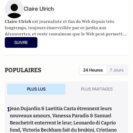
Claire Ulrich
Claire Ulrich
est journaliste et fan du Web depuis très
longtemps, toujours émerveillée par ce jardin aux
découvertes, et reste convaincue que le Web peut permettre
quelque chose de pas si mal : que les humains
SUIVRE
communiquent directement entre eux et partagent la chose
humaine pour s'apercevoir qu'ils ne sont pas si différents et
qu'il y a donc un moyen de s'entendre.
POPULAIRES
24 Heures
7 Jours
PLUS LUS
PLUS PARTAGES
1
Jean Dujardin & Laetitia Casta étrennent leurs
nouveaux amours, Vanessa Paradis & Samuel
Benchetrit enterrent le leur; Leonardo di Caprio
fond, Victoria Beckham fait du brukini, Cristiano