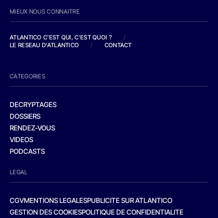
MIEUX NOUS CONNAITRE
ATLANTICO C'EST QUI, C'EST QUOI ?
/
LE RESEAU D'ATLANTICO
/
CONTACT
CATEGORIES
DECRYPTAGES
DOSSIERS
RENDEZ-VOUS
VIDEOS
PODCASTS
LEGAL
CGV
MENTIONS LEGALES
PUBLICITE SUR ATLANTICO
GESTION DES COOKIES
POLITIQUE DE CONFIDENTIALITE