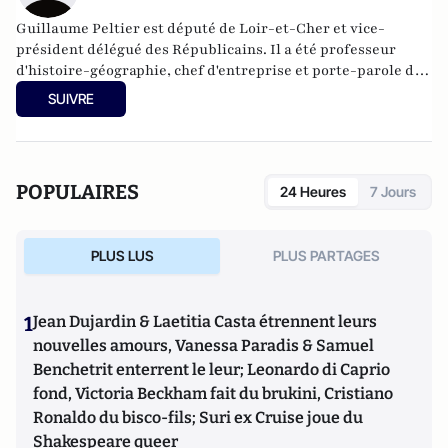
Guillaume Peltier est député de Loir-et-Cher et vice-
président délégué des Républicains. Il a été professeur
d'histoire-géographie, chef d'entreprise et porte-parole de
Nicolas Sarkozy.
SUIVRE
POPULAIRES
24 Heures
7 Jours
PLUS LUS
PLUS PARTAGES
1
Jean Dujardin & Laetitia Casta étrennent leurs
nouvelles amours, Vanessa Paradis & Samuel
Benchetrit enterrent le leur; Leonardo di Caprio
fond, Victoria Beckham fait du brukini, Cristiano
Ronaldo du bisco-fils; Suri ex Cruise joue du
Shakespeare queer