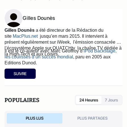
Gilles Dounès
Gilles Dounès
a été directeur de la Rédaction du
site
MacPlus.net
jusqu’en mars 2015. Il intervient à
présent régulièrement sur iWeek, l'émission consacrée à
l’écosystème Apple sur OUATCHtv la chaîne TV
dédiée à
Il est le co-auteur avec Marc Geoffroy d
’iPod Backstage,
la High-Tech et aux Loisirs.
les coulisses d’un succès mondial
, paru en 2005 aux
Editions Dunod.
SUIVRE
POPULAIRES
24 Heures
7 Jours
PLUS LUS
PLUS PARTAGES