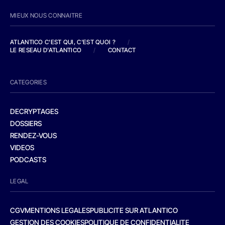
MIEUX NOUS CONNAITRE
ATLANTICO C'EST QUI, C'EST QUOI ?
/
LE RESEAU D'ATLANTICO
/
CONTACT
CATEGORIES
DECRYPTAGES
DOSSIERS
RENDEZ-VOUS
VIDEOS
PODCASTS
LEGAL
CGV
MENTIONS LEGALES
PUBLICITE SUR ATLANTICO
GESTION DES COOKIES
POLITIQUE DE CONFIDENTIALITE