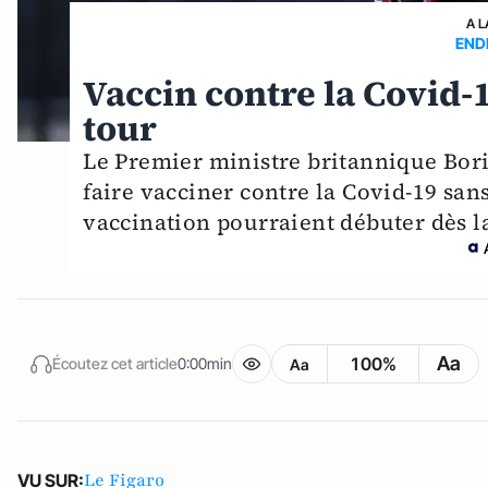
A L
END
Vaccin contre la Covid-
tour
Le Premier ministre britannique Bor
faire vacciner contre la Covid-19 san
vaccination pourraient débuter dès 
Aa
100%
Écoutez cet article
0:00min
Aa
Le Figaro
VU SUR: