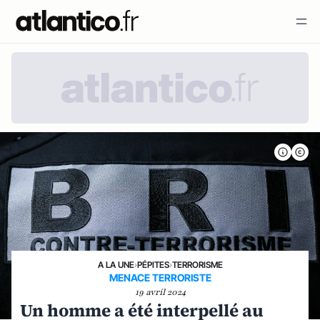
A LA UNE
›
PÉPITES
›
TERRORISME
MENACE TERRORISTE
19 avril 2024
Un homme a été interpellé au