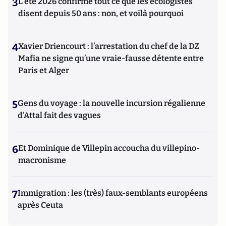
3
L’été 2026 confirme tout ce que les écologistes
disent depuis 50 ans : non, et voilà pourquoi
4
Xavier Driencourt : l’arrestation du chef de la DZ
Mafia ne signe qu’une vraie-fausse détente entre
Paris et Alger
5
Gens du voyage : la nouvelle incursion régalienne
d'Attal fait des vagues
6
Et Dominique de Villepin accoucha du villepino-
macronisme
7
Immigration : les (très) faux-semblants européens
après Ceuta