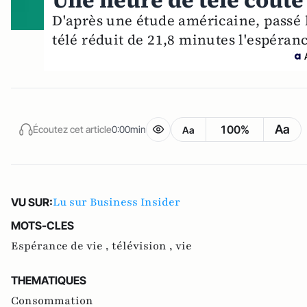
Une heure de télé coûte
D'après une étude américaine, passé 
télé réduit de 21,8 minutes l'espéranc
Aa
100%
Écoutez cet article
0:00min
Aa
Lu sur Business Insider
VU SUR:
MOTS-CLES
Espérance de vie ,
télévision ,
vie
THEMATIQUES
Consommation