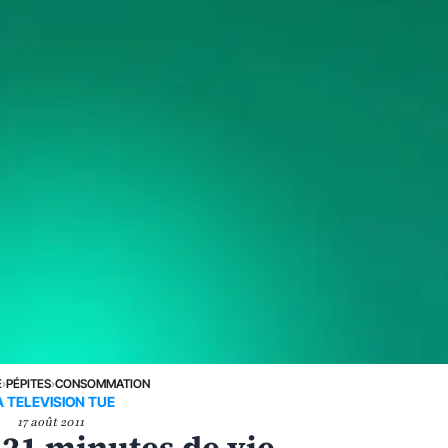
E
›
PÉPITES
›
CONSOMMATION
A TELEVISION TUE
17 août 2011