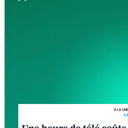
A LA UN
L