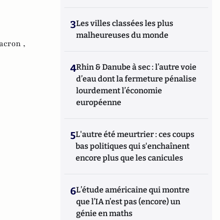
3
Les villes classées les plus
malheureuses du monde
cron ,
4
Rhin & Danube à sec : l’autre voie
d’eau dont la fermeture pénalise
lourdement l’économie
européenne
5
L'autre été meurtrier : ces coups
bas politiques qui s'enchaînent
encore plus que les canicules
6
L’étude américaine qui montre
que l’IA n’est pas (encore) un
génie en maths