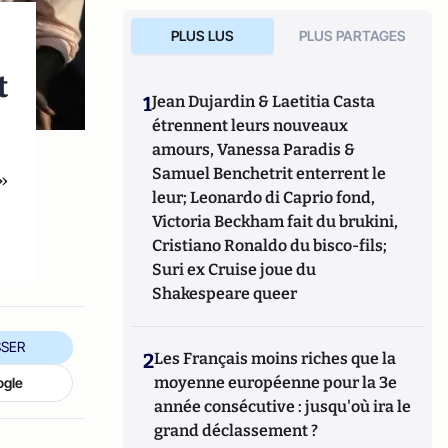
PLUS LUS
PLUS PARTAGES
t
1
Jean Dujardin & Laetitia Casta
étrennent leurs nouveaux
amours, Vanessa Paradis &
Samuel Benchetrit enterrent le
»
leur; Leonardo di Caprio fond,
Victoria Beckham fait du brukini,
Cristiano Ronaldo du bisco-fils;
Suri ex Cruise joue du
Shakespeare queer
SER
2
Les Français moins riches que la
moyenne européenne pour la 3e
ogle
année consécutive : jusqu'où ira le
grand déclassement ?