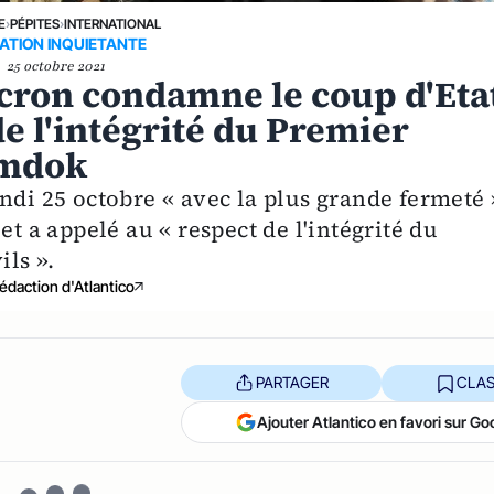
E
›
PÉPITES
›
INTERNATIONAL
ATION INQUIETANTE
25 octobre 2021
ron condamne le coup d'Eta
de l'intégrité du Premier
amdok
 25 octobre « avec la plus grande fermeté 
et a appelé au « respect de l'intégrité du
ils ».
édaction d'Atlantico
PARTAGER
CLAS
Ajouter Atlantico en favori sur Go