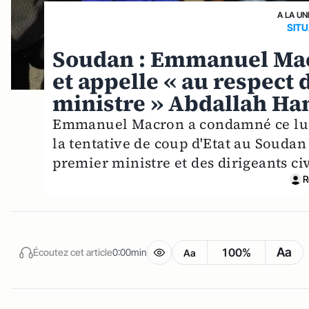
A LA UN
SITU
Soudan : Emmanuel Mac
et appelle « au respect 
ministre » Abdallah H
Emmanuel Macron a condamné ce lundi
la tentative de coup d'Etat au Soudan 
premier ministre et des dirigeants civ
R
Aa
100%
Écoutez cet article
0:00min
Aa