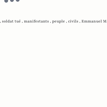
,
soldat tué ,
manifestants ,
peuple ,
civils ,
Emmanuel Ma