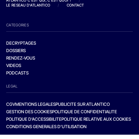
ATLANTICO C'EST QUI, C'EST QUOI ?
/
LE RESEAU D'ATLANTICO
/
CONTACT
CATEGORIES
DECRYPTAGES
DOSSIERS
RENDEZ-VOUS
VIDEOS
PODCASTS
LEGAL
CGV
MENTIONS LEGALES
PUBLICITE SUR ATLANTICO
GESTION DES COOKIES
POLITIQUE DE CONFIDENTIALITE
POLITIQUE D’ACCESSIBILITE
POLITIQUE RELATIVE AUX COOKIES
CONDITIONS GENERALES D’UTILISATION