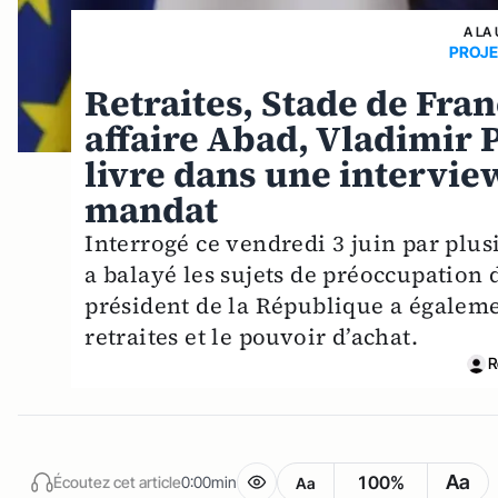
A LA
PROJE
Retraites, Stade de Fra
affaire Abad, Vladimir
livre dans une intervie
mandat
Interrogé ce vendredi 3 juin par pl
a balayé les sujets de préoccupation
président de la République a égaleme
retraites et le pouvoir d’achat.
R
Aa
100%
Écoutez cet article
0:00min
Aa