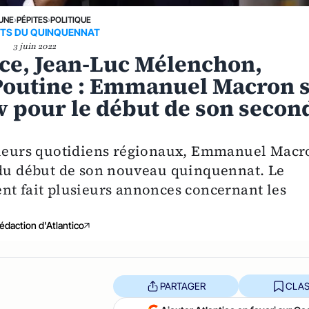
 UNE
›
PÉPITES
›
POLITIQUE
TS DU QUINQUENNAT
3 juin 2022
nce, Jean-Luc Mélenchon,
 Poutine : Emmanuel Macron 
w pour le début de son secon
usieurs quotidiens régionaux, Emmanuel Macr
 du début de son nouveau quinquennat. Le
nt fait plusieurs annonces concernant les
édaction d'Atlantico
PARTAGER
CLAS