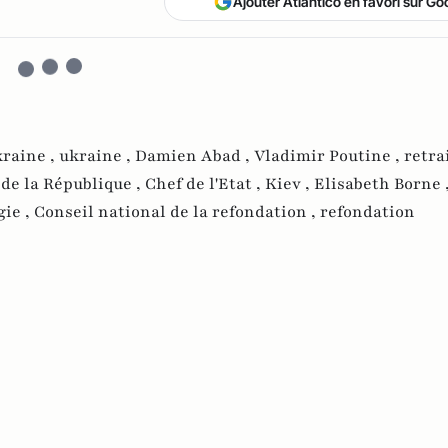
Ajouter Atlantico en favori sur Go
kraine ,
ukraine ,
Damien Abad ,
Vladimir Poutine ,
retrai
 de la République ,
Chef de l'Etat ,
Kiev ,
Elisabeth Borne 
gie ,
Conseil national de la refondation ,
refondation