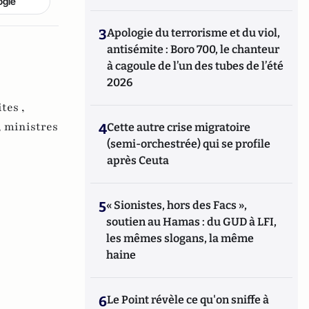
ogle
3
Apologie du terrorisme et du viol,
antisémite : Boro 700, le chanteur
à cagoule de l’un des tubes de l’été
2026
tes ,
,
ministres
4
Cette autre crise migratoire
(semi-orchestrée) qui se profile
après Ceuta
5
« Sionistes, hors des Facs »,
soutien au Hamas : du GUD à LFI,
les mêmes slogans, la même
haine
6
Le Point révèle ce qu'on sniffe à