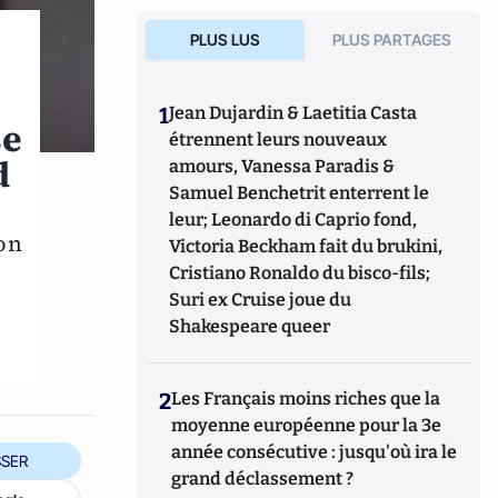
PLUS LUS
PLUS PARTAGES
1
Jean Dujardin & Laetitia Casta
se
étrennent leurs nouveaux
d
amours, Vanessa Paradis &
Samuel Benchetrit enterrent le
leur; Leonardo di Caprio fond,
on
Victoria Beckham fait du brukini,
Cristiano Ronaldo du bisco-fils;
Suri ex Cruise joue du
Shakespeare queer
2
Les Français moins riches que la
moyenne européenne pour la 3e
année consécutive : jusqu'où ira le
SER
grand déclassement ?