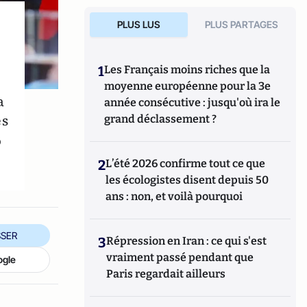
PLUS LUS
PLUS PARTAGES
1
Les Français moins riches que la
moyenne européenne pour la 3e
a
année consécutive : jusqu'où ira le
és
grand déclassement ?
%
2
L’été 2026 confirme tout ce que
les écologistes disent depuis 50
ans : non, et voilà pourquoi
SER
3
Répression en Iran : ce qui s'est
vraiment passé pendant que
ogle
Paris regardait ailleurs