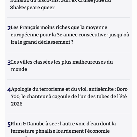
Ronaldo du bisco-fils; Suri ex Cruise joue du
Shakespeare queer
2
Les Français moins riches que la moyenne
européenne pour la 3e année consécutive : jusqu'où
ira le grand déclassement ?
3
Les villes classées les plus malheureuses du
monde
4
Apologie du terrorisme et du viol, antisémite : Boro
700, le chanteur à cagoule de l’un des tubes de l’été
2026
5
Rhin & Danube à sec : l’autre voie d’eau dont la
fermeture pénalise lourdement l’économie