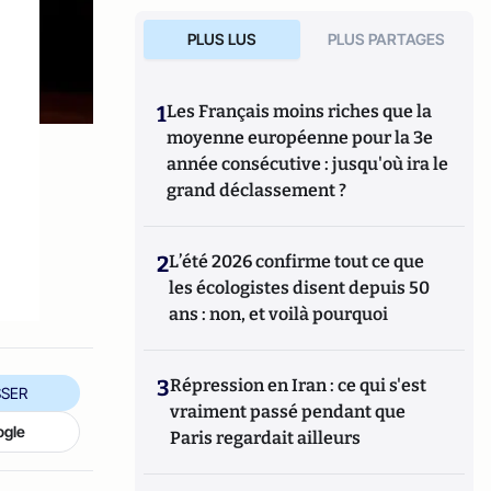
PLUS LUS
PLUS PARTAGES
1
Les Français moins riches que la
moyenne européenne pour la 3e
année consécutive : jusqu'où ira le
grand déclassement ?
e
2
L’été 2026 confirme tout ce que
les écologistes disent depuis 50
ans : non, et voilà pourquoi
3
Répression en Iran : ce qui s'est
SER
vraiment passé pendant que
ogle
Paris regardait ailleurs