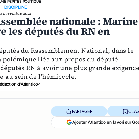
 UNE
›
PÉPITES
›
POLITIQUE
DISCIPLINE
8 novembre 2022
Assemblée nationale : Marine
re les députés du RN en
députés du Rassemblement National, dans le
a polémique liée aux propos du député
s députés RN à avoir une plus grande exigenc
de au sein de l’hémicycle.
édaction d'Atlantico
PARTAGER
CLAS
Ajouter Atlantico en favori sur Go