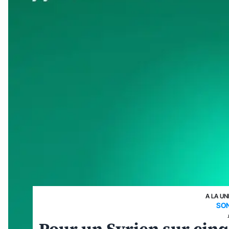
A LA UN
SO