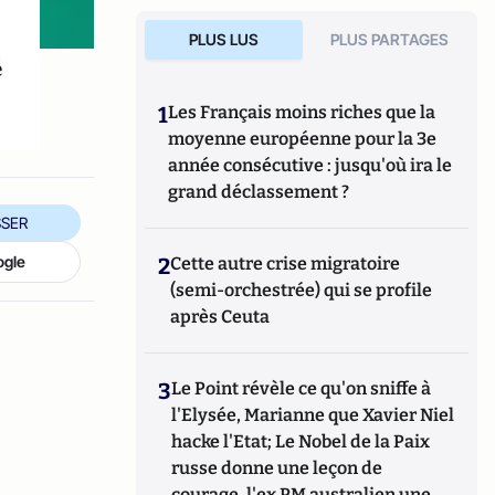
PLUS LUS
PLUS PARTAGES
é
1
Les Français moins riches que la
moyenne européenne pour la 3e
année consécutive : jusqu'où ira le
grand déclassement ?
SER
ogle
2
Cette autre crise migratoire
(semi-orchestrée) qui se profile
après Ceuta
3
Le Point révèle ce qu'on sniffe à
l'Elysée, Marianne que Xavier Niel
hacke l'Etat; Le Nobel de la Paix
russe donne une leçon de
courage, l'ex PM australien une