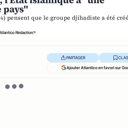
 l'Etat islamique a "une
e pays"
2%) pensent que le groupe djihadiste a été cré
Atlantico Rédaction
PARTAGER
CLAS
Ajouter Atlantico en favori sur Go