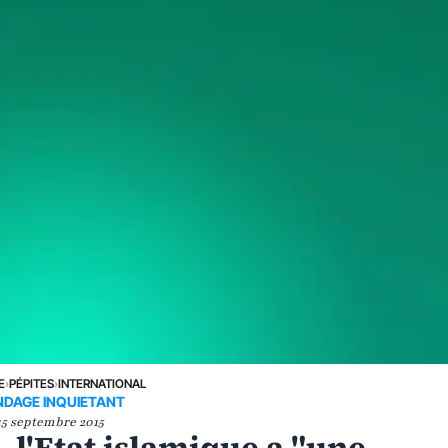
E
›
PÉPITES
›
INTERNATIONAL
NDAGE INQUIETANT
15 septembre 2015