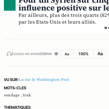
Pour un Syrien sur cinq,
influence positive sur l
Par ailleurs, plus des trois quarts (8
par les Etats-Unis et leurs alliés.
Aa
100%
Écoutez cet article
0:00min
Aa
Lu sur le Washington Post
VU SUR:
MOTS-CLES
sondage ,
Irak
THEMATIQUES