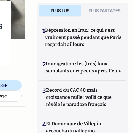
PLUS LUS
PLUS PARTAGES
s
1
Répression en Iran : ce qui s'est
vraiment passé pendant que Paris
regardait ailleurs
2
Immigration : les (très) faux-
semblants européens après Ceuta
SER
3
Record du CAC 40 mais
ogle
croissance nulle : voilà ce que
révèle le paradoxe français
4
Et Dominique de Villepin
accoucha du villepino-