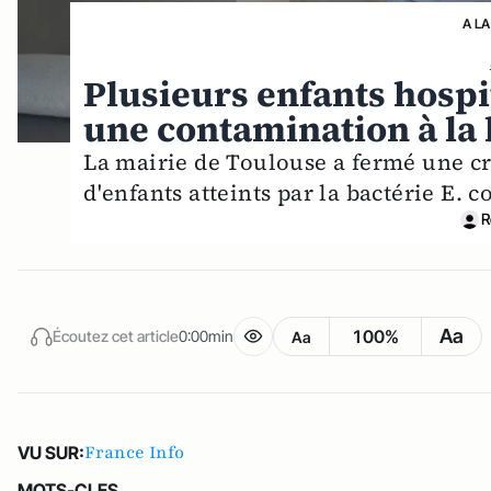
A LA
Plusieurs enfants hospi
une contamination à la b
La mairie de Toulouse a fermé une cr
d'enfants atteints par la bactérie E. co
R
Aa
100%
Écoutez cet article
0:00min
Aa
France Info
VU SUR:
MOTS-CLES