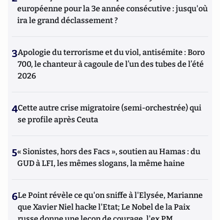
européenne pour la 3e année consécutive : jusqu'où
ira le grand déclassement ?
3
Apologie du terrorisme et du viol, antisémite : Boro
700, le chanteur à cagoule de l’un des tubes de l’été
2026
4
Cette autre crise migratoire (semi-orchestrée) qui
se profile après Ceuta
5
« Sionistes, hors des Facs », soutien au Hamas : du
GUD à LFI, les mêmes slogans, la même haine
6
Le Point révèle ce qu'on sniffe à l'Elysée, Marianne
que Xavier Niel hacke l'Etat; Le Nobel de la Paix
russe donne une leçon de courage, l'ex PM