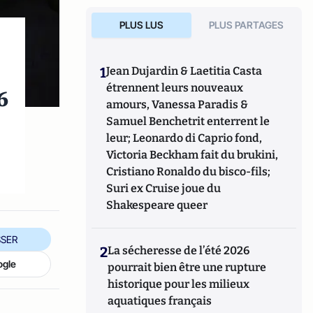
PLUS LUS
PLUS PARTAGES
1
Jean Dujardin & Laetitia Casta
étrennent leurs nouveaux
6
amours, Vanessa Paradis &
Samuel Benchetrit enterrent le
leur; Leonardo di Caprio fond,
Victoria Beckham fait du brukini,
Cristiano Ronaldo du bisco-fils;
Suri ex Cruise joue du
Shakespeare queer
SER
2
La sécheresse de l’été 2026
ogle
pourrait bien être une rupture
historique pour les milieux
aquatiques français