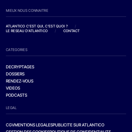
MIEUX NOUS CONNAITRE
ATLANTICO C'EST QUI, C'EST QUOI ?
/
LE RESEAU D'ATLANTICO
/
CONTACT
CATEGORIES
DECRYPTAGES
DOSSIERS
RENDEZ-VOUS
VIDEOS
PODCASTS
LEGAL
CGV
MENTIONS LEGALES
PUBLICITE SUR ATLANTICO
GESTION DES COOKIES
POLITIQUE DE CONFIDENTIALITE