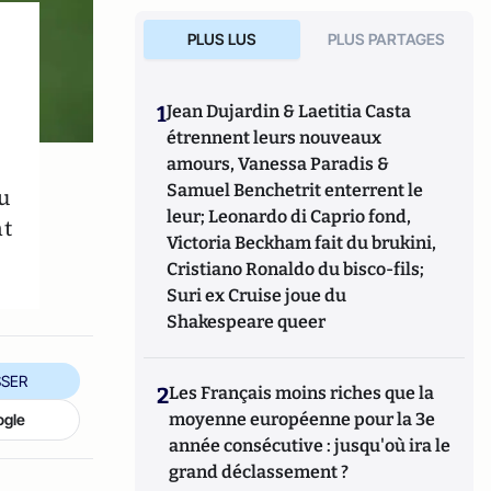
PLUS LUS
PLUS PARTAGES
1
Jean Dujardin & Laetitia Casta
étrennent leurs nouveaux
amours, Vanessa Paradis &
Samuel Benchetrit enterrent le
eu
leur; Leonardo di Caprio fond,
nt
Victoria Beckham fait du brukini,
Cristiano Ronaldo du bisco-fils;
Suri ex Cruise joue du
Shakespeare queer
SER
2
Les Français moins riches que la
moyenne européenne pour la 3e
ogle
année consécutive : jusqu'où ira le
grand déclassement ?