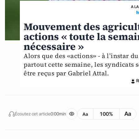
A LA
M
Mouvement des agricult
actions « toute la sema
nécessaire »
Alors que des «actions» - à l’instar d
partout cette semaine, les syndicats s
être reçus par Gabriel Attal.
R
Aa
100%
Écoutez cet article
0:00min
Aa