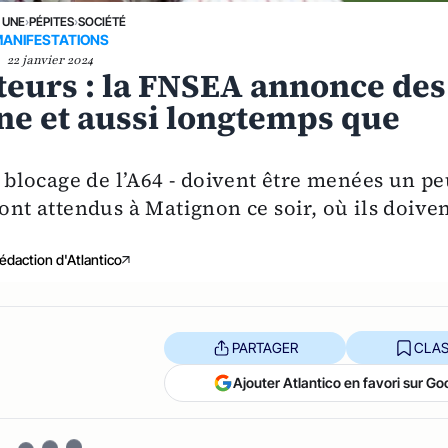
 UNE
›
PÉPITES
›
SOCIÉTÉ
ANIFESTATIONS
22 janvier 2024
eurs : la FNSEA annonce des
ine et aussi longtemps que
u blocage de l’A64 - doivent être menées un p
ont attendus à Matignon ce soir, où ils doive
édaction d'Atlantico
PARTAGER
CLAS
Ajouter Atlantico en favori sur Go