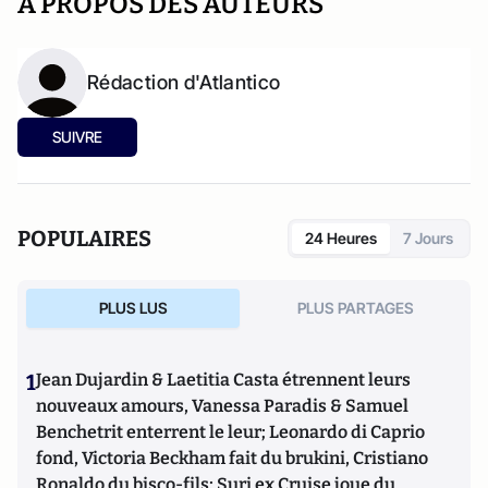
A PROPOS DES AUTEURS
Rédaction d'Atlantico
SUIVRE
POPULAIRES
24 Heures
7 Jours
PLUS LUS
PLUS PARTAGES
1
Jean Dujardin & Laetitia Casta étrennent leurs
nouveaux amours, Vanessa Paradis & Samuel
Benchetrit enterrent le leur; Leonardo di Caprio
fond, Victoria Beckham fait du brukini, Cristiano
Ronaldo du bisco-fils; Suri ex Cruise joue du