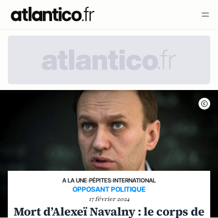
A LA UNE
›
PÉPITES
›
INTERNATIONAL
OPPOSANT POLITIQUE
17 février 2024
Mort d’Alexeï Navalny : le corps de