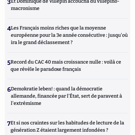
3
Et Dominique de Villepin accoucha du villepino-
macronisme
4
Les Français moins riches que la moyenne
européenne pour la 3e année consécutive : jusqu'où
ira le grand déclassement ?
5
Record du CAC 40 mais croissance nulle : voilà ce
que révèle le paradoxe français
6
Demokratie leben! : quand la démocratie
allemande, financée par l'État, sert de paravent à
l'extrémisme
7
Et si nos craintes sur les habitudes de lecture de la
génération Z étaient largement infondées ?