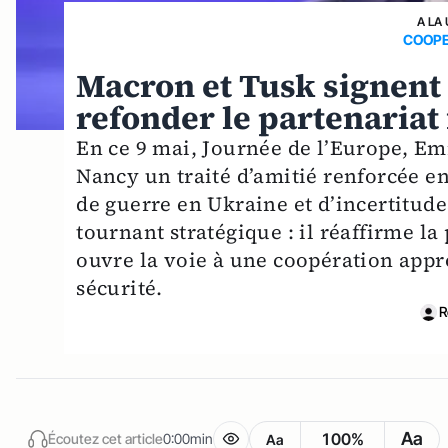
A LA
COOPE
Macron et Tusk signent 
refonder le partenariat
En ce 9 mai, Journée de l’Europe, E
Nancy un traité d’amitié renforcée en
de guerre en Ukraine et d’incertitud
tournant stratégique : il réaffirme la
ouvre la voie à une coopération appr
sécurité.
R
Aa
100%
Écoutez cet article
0:00min
Aa