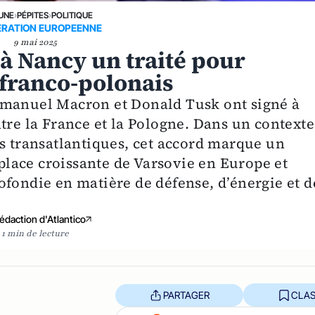
 UNE
›
PÉPITES
›
POLITIQUE
RATION EUROPEENNE
9 mai 2025
à Nancy un traité pour
 franco-polonais
mmanuel Macron et Donald Tusk ont signé à
tre la France et la Pologne. Dans un contexte
es transatlantiques, cet accord marque un
 place croissante de Varsovie en Europe et
ofondie en matière de défense, d’énergie et d
édaction d'Atlantico
1 min de lecture
PARTAGER
CLAS