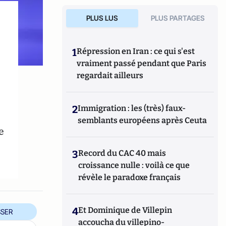
PLUS LUS
PLUS PARTAGES
1
Répression en Iran : ce qui s'est
vraiment passé pendant que Paris
regardait ailleurs
2
Immigration : les (très) faux-
semblants européens après Ceuta
e
3
Record du CAC 40 mais
croissance nulle : voilà ce que
révèle le paradoxe français
4
Et Dominique de Villepin
SER
accoucha du villepino-