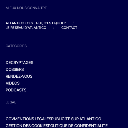
MIEUX NOUS CONNAITRE
ATLANTICO C'EST QUI, C'EST QUOI ?
/
LE RESEAU D'ATLANTICO
/
CONTACT
CATEGORIES
DECRYPTAGES
DOSSIERS
RENDEZ-VOUS
VIDEOS
PODCASTS
LEGAL
CGV
MENTIONS LEGALES
PUBLICITE SUR ATLANTICO
GESTION DES COOKIES
POLITIQUE DE CONFIDENTIALITE