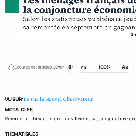
Les ménages français de
la conjoncture économ
Selon les statistiques publiées ce jeu
sa remontée en septembre en gagnant
Aa
100%
Écoutez cet article
0:00min
Aa
Lu sur le Nouvel Observateur
VU SUR:
MOTS-CLES
Economie ,
Insee ,
moral des Français ,
conjoncture éc
THEMATIQUES