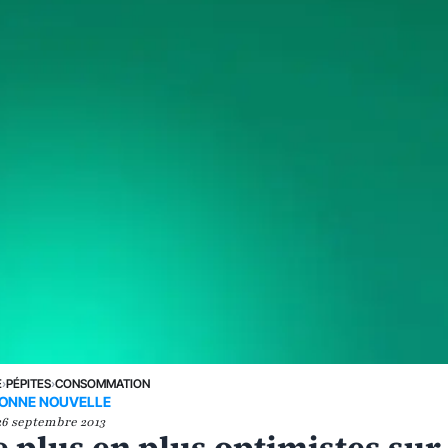
E
›
PÉPITES
›
CONSOMMATION
ONNE NOUVELLE
26 septembre 2013