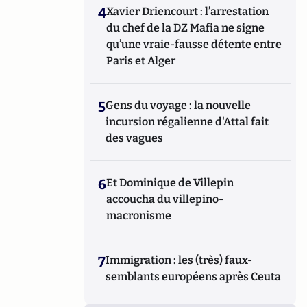
4
Xavier Driencourt : l’arrestation
du chef de la DZ Mafia ne signe
qu’une vraie-fausse détente entre
Paris et Alger
5
Gens du voyage : la nouvelle
incursion régalienne d'Attal fait
des vagues
6
Et Dominique de Villepin
accoucha du villepino-
macronisme
7
Immigration : les (très) faux-
semblants européens après Ceuta