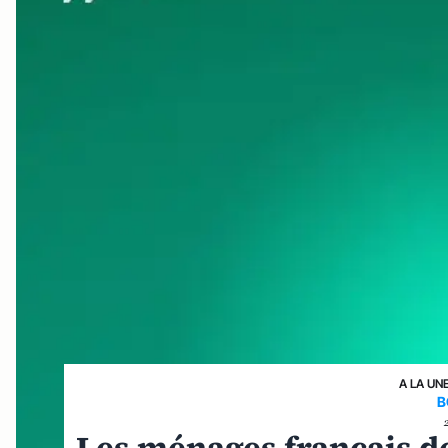
A LA UN
B