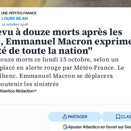
A UNE
›
PÉPITES
›
FRANCE
LOURD BILAN
15 octobre 2018
revu à douze morts après les
de, Emmanuel Macron exprim
té de toute la nation"
douze morts ce lundi 15 octobre, selon un
placé en alerte rouge par Météo-France. Le
gailhenc. Emmanuel Macron se déplacera
utenir les sinistrés
Atlantico Rédaction
PARTAGER
CLAS
Ajouter Atlantico en favori sur Go