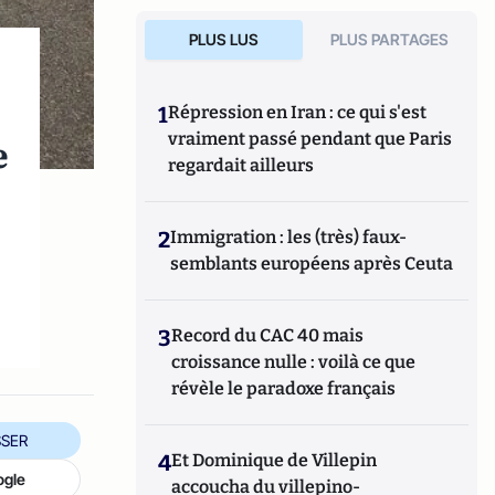
PLUS LUS
PLUS PARTAGES
1
Répression en Iran : ce qui s'est
vraiment passé pendant que Paris
e
regardait ailleurs
2
Immigration : les (très) faux-
semblants européens après Ceuta
3
Record du CAC 40 mais
croissance nulle : voilà ce que
révèle le paradoxe français
SER
4
Et Dominique de Villepin
ogle
accoucha du villepino-