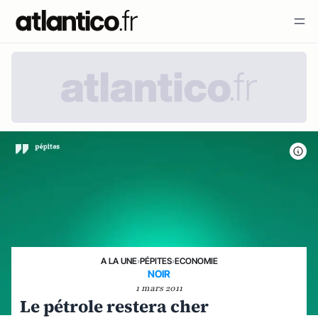
A LA UNE
›
PÉPITES
›
ECONOMIE
NOIR
1 mars 2011
Le pétrole restera cher