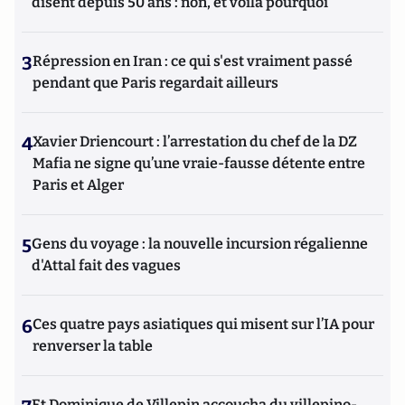
disent depuis 50 ans : non, et voilà pourquoi
3
Répression en Iran : ce qui s'est vraiment passé
pendant que Paris regardait ailleurs
4
Xavier Driencourt : l’arrestation du chef de la DZ
Mafia ne signe qu’une vraie-fausse détente entre
Paris et Alger
5
Gens du voyage : la nouvelle incursion régalienne
d'Attal fait des vagues
6
Ces quatre pays asiatiques qui misent sur l’IA pour
renverser la table
Et Dominique de Villepin accoucha du villepino-