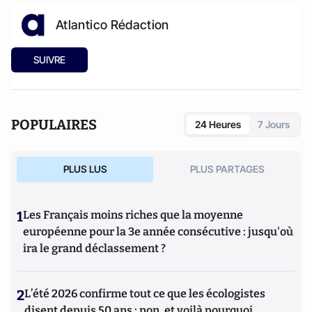
Atlantico Rédaction
SUIVRE
POPULAIRES
24 Heures
7 Jours
PLUS LUS
PLUS PARTAGES
1
Les Français moins riches que la moyenne
européenne pour la 3e année consécutive : jusqu'où
ira le grand déclassement ?
2
L’été 2026 confirme tout ce que les écologistes
disent depuis 50 ans : non, et voilà pourquoi