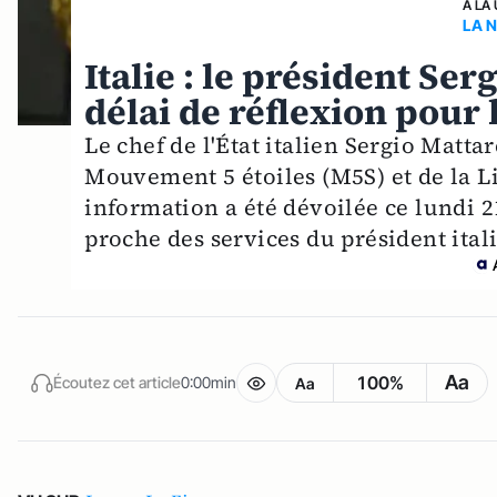
A LA
LA 
Italie : le président Se
délai de réflexion pour
Le chef de l'État italien Sergio Matta
Mouvement 5 étoiles (M5S) et de la L
information a été dévoilée ce lundi 2
proche des services du président ital
Aa
100%
Écoutez cet article
0:00min
Aa