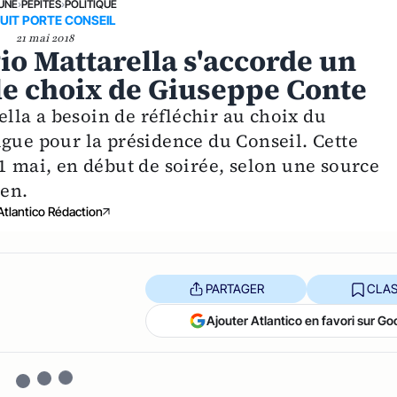
 UNE
›
PÉPITES
›
POLITIQUE
NUIT PORTE CONSEIL
21 mai 2018
rgio Mattarella s'accorde un
 le choix de Giuseppe Conte
rella a besoin de réfléchir au choix du
igue pour la présidence du Conseil. Cette
1 mai, en début de soirée, selon une source
ien.
Atlantico Rédaction
PARTAGER
CLAS
Ajouter Atlantico en favori sur Go