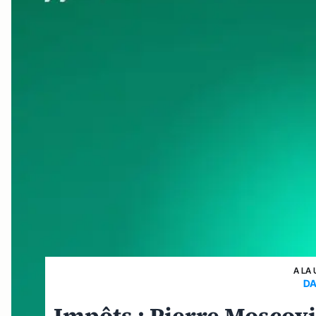
A LA 
DA