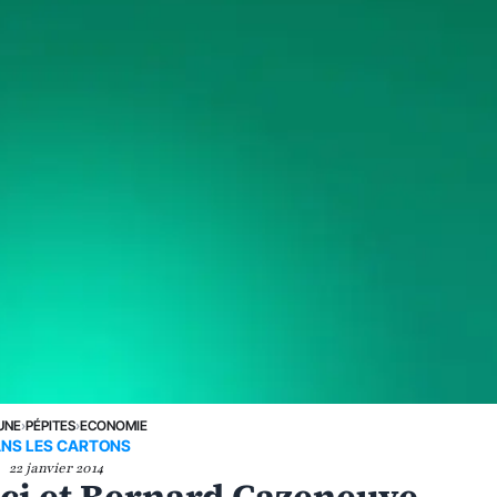
UNE
›
PÉPITES
›
ECONOMIE
NS LES CARTONS
22 janvier 2014