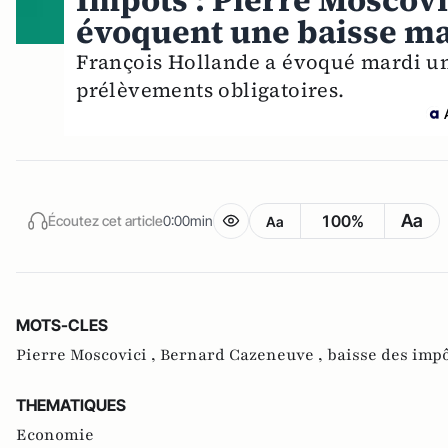
Impôts : Pierre Moscov
évoquent une baisse ma
François Hollande a évoqué mardi une
prélèvements obligatoires.
Aa
100%
Écoutez cet article
0:00min
Aa
MOTS-CLES
Pierre Moscovici ,
Bernard Cazeneuve ,
baisse des imp
THEMATIQUES
Economie