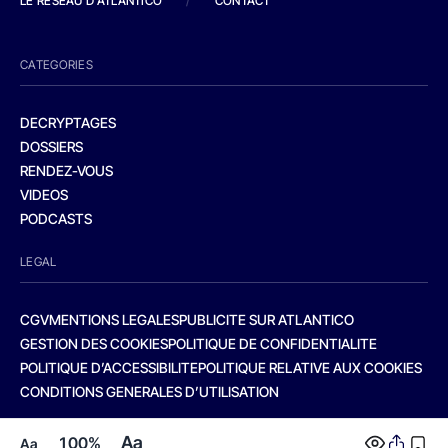
LE RESEAU D'ATLANTICO
/
CONTACT
CATEGORIES
DECRYPTAGES
DOSSIERS
RENDEZ-VOUS
VIDEOS
PODCASTS
LEGAL
CGV
MENTIONS LEGALES
PUBLICITE SUR ATLANTICO
GESTION DES COOKIES
POLITIQUE DE CONFIDENTIALITE
POLITIQUE D’ACCESSIBILITE
POLITIQUE RELATIVE AUX COOKIES
CONDITIONS GENERALES D’UTILISATION
Aa
100%
Aa